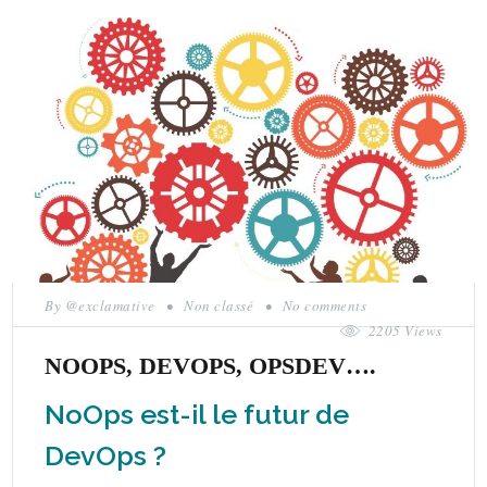
By
@exclamative
•
Non classé
•
No comments
2205 Views
NOOPS, DEVOPS, OPSDEV….
NoOps est-il le futur de
DevOps ?