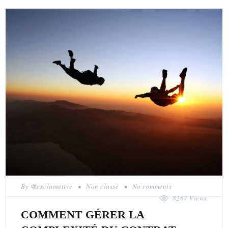
By
@exclamative
•
Non classé
•
No comments
8267 Views
COMMENT GÉRER LA