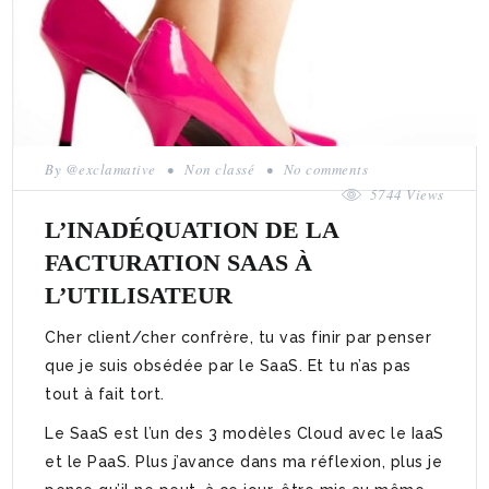
By
@exclamative
•
Non classé
•
No comments
5744 Views
L’INADÉQUATION DE LA
FACTURATION SAAS À
L’UTILISATEUR
Cher client/cher confrère, tu vas finir par penser
que je suis obsédée par le SaaS. Et tu n’as pas
tout à fait tort.
Le SaaS est l’un des 3 modèles Cloud avec le IaaS
et le PaaS. Plus j’avance dans ma réflexion, plus je